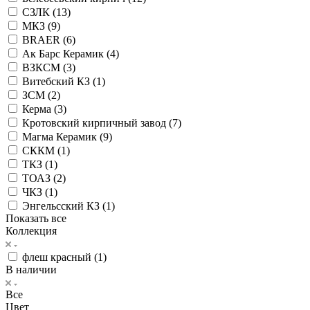
СЗЛК (
13
)
МКЗ (
9
)
BRAER (
6
)
Ак Барс Керамик (
4
)
ВЗКСМ (
3
)
Витебский КЗ (
1
)
ЗСМ (
2
)
Керма (
3
)
Кротовский кирпичный завод (
7
)
Магма Керамик (
9
)
СККМ (
1
)
ТКЗ (
1
)
ТОАЗ (
2
)
ЧКЗ (
1
)
Энгельсский КЗ (
1
)
Показать все
Коллекция
флеш красный (
1
)
В наличии
Все
Цвет