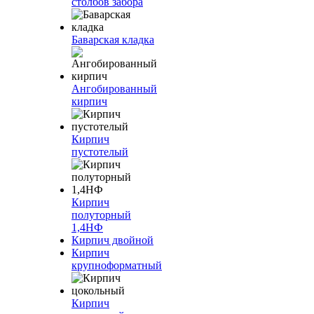
столбов забора
Баварская кладка
Ангобированный
кирпич
Кирпич
пустотелый
Кирпич
полуторный
1,4НФ
Кирпич двойной
Кирпич
крупноформатный
Кирпич