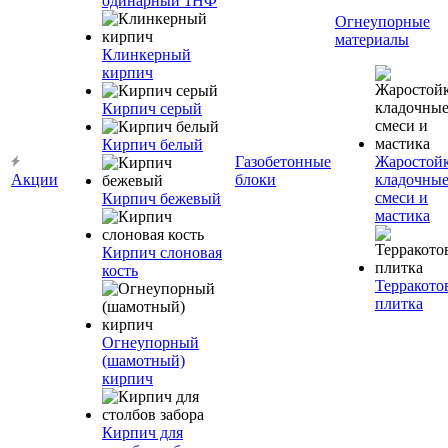
одинарный 1НФ
Огнеупорные
материалы
Клинкерный
кирпич
Кирпич серый
Кирпич белый
Газобетонные
Жаростой
Акции
блоки
кладочны
смеси и
Кирпич бежевый
мастика
Кирпич слоновая
кость
Терракото
плитка
Огнеупорный
(шамотный)
кирпич
Кирпич для