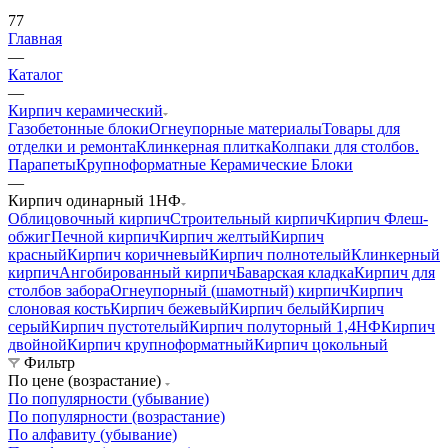
77
Главная
—
Каталог
—
Кирпич керамический
Газобетонные блоки
Огнеупорные материалы
Товары для
отделки и ремонта
Клинкерная плитка
Колпаки для столбов.
Парапеты
Крупноформатные Керамические Блоки
—
Кирпич одинарный 1НФ
Облицовочный кирпич
Строительный кирпич
Кирпич Флеш-
обжиг
Печной кирпич
Кирпич желтый
Кирпич
красный
Кирпич коричневый
Кирпич полнотелый
Клинкерный
кирпич
Ангобированный кирпич
Баварская кладка
Кирпич для
столбов забора
Огнеупорный (шамотный) кирпич
Кирпич
слоновая кость
Кирпич бежевый
Кирпич белый
Кирпич
серый
Кирпич пустотелый
Кирпич полуторный 1,4НФ
Кирпич
двойной
Кирпич крупноформатный
Кирпич цокольный
Фильтр
По цене (возрастание)
По популярности (убывание)
По популярности (возрастание)
По алфавиту (убывание)