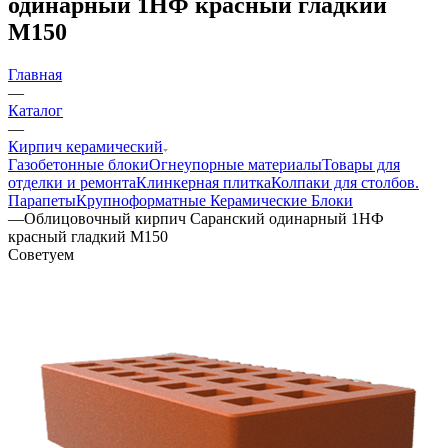
одинарный 1НФ красный гладкий
М150
Главная
—
Каталог
—
Кирпич керамический
Газобетонные блоки
Огнеупорные материалы
Товары для
отделки и ремонта
Клинкерная плитка
Колпаки для столбов.
Парапеты
Крупноформатные Керамические Блоки
—
Облицовочный кирпич Саранский одинарный 1НФ
красный гладкий М150
Советуем