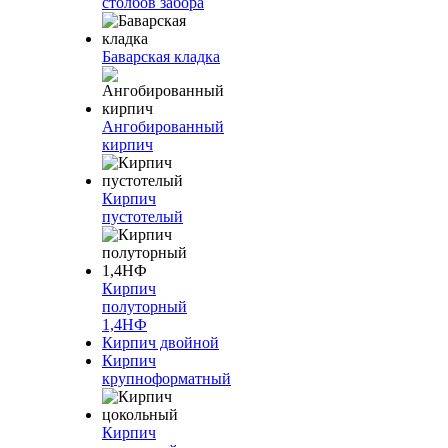
столбов забора
Баварская кладка
Ангобированный
кирпич
Кирпич
пустотелый
Кирпич
полуторный
1,4НФ
Кирпич двойной
Кирпич
крупноформатный
Кирпич