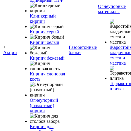
одинарный 1НФ
Огнеупорные
материалы
Клинкерный
кирпич
Кирпич серый
Кирпич белый
Газобетонные
Жаростой
Акции
блоки
кладочны
смеси и
Кирпич бежевый
мастика
Кирпич слоновая
кость
Терракото
плитка
Огнеупорный
(шамотный)
кирпич
Кирпич для