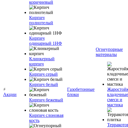
коричневый
Кирпич
полнотелый
Кирпич
одинарный 1НФ
Огнеупорные
материалы
Клинкерный
кирпич
Кирпич серый
Кирпич белый
Газобетонные
Жаростой
Акции
блоки
кладочны
смеси и
Кирпич бежевый
мастика
Кирпич слоновая
кость
Терракото