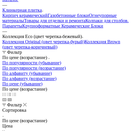
—
Клинкерная плитка
Кирпич керамический
Газобетонные блоки
Огнеупорные
материалы
Товары для отделки и ремонта
Колпаки для столбов.
Парапеты
Крупноформатные Керамические Блоки
—
Коллекция Eco (цвет черепка-бежевый)
Коллекция Original (цвет черепка-бурый)
Коллекция Brown
(цвет черепка-коричневый)
Фильтр
По цене (возрастание)
По популярности (убывание)
По популярности (возрастание)
По алфавиту (убывание)
По алфавиту (возрастание)
По цене (убывание)
По цене (возрастание)
Фильтр
Сортировка
По цене (возрастание)
Цена