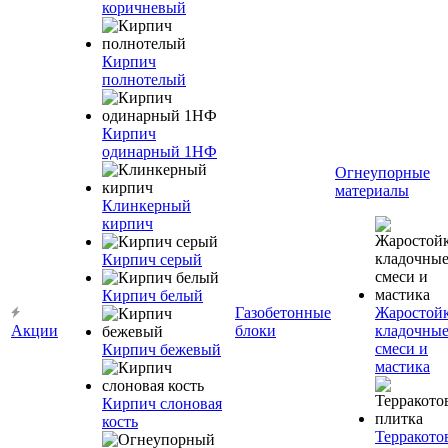
коричневый
Кирпич
полнотелый
Кирпич
одинарный 1НФ
Огнеупорные
материалы
Клинкерный
кирпич
Кирпич серый
Кирпич белый
Газобетонные
Жаростой
Акции
блоки
кладочны
смеси и
Кирпич бежевый
мастика
Кирпич слоновая
кость
Терракото