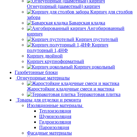
Огнеупорный (шамотный) кирпич
Кирпич для столбов
забора
Баварская кладка
Ангобированный
кирпич
Кирпич пустотелый
Кирпич
полуторный 1,4НФ
Кирпич двойной
Кирпич крупноформатный
Кирпич цокольный
Газобетонные блоки
Огнеупорные материалы
Жаростойкие кладочные смеси и мастика
Терракотовая плитка
Товары для отделки и ремонта
Изоляционные материалы
Теплоизоляция
Шумоизоляция
Гидроизоляция
Пароизоляция
Фасадные материалы