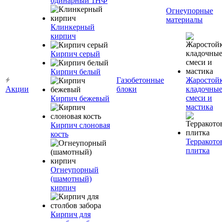
одинарный 1НФ
Огнеупорные
материалы
Клинкерный
кирпич
Кирпич серый
Кирпич белый
Газобетонные
Жаростой
Акции
блоки
кладочны
смеси и
Кирпич бежевый
мастика
Кирпич слоновая
кость
Терракото
плитка
Огнеупорный
(шамотный)
кирпич
Кирпич для