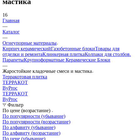
мастика
16
Главная
—
Каталог
—
Огнеупорные материалы
Кирпич керамический
Газобетонные блоки
Товары для
отделки и ремонта
Клинкерная плитка
Колпаки для столбов.
Парапеты
Крупноформатные Керамические Блоки
—
Жаростойкие кладочные смеси и мастика
Терракотовая плитка
ТЕРРАКОТ
ByProc
ТЕРРАКОТ
ByProc
Фильтр
По цене (возрастание)
По популярности (убывание)
По популярности (возрастание)
По алфавиту (убывание)
По алфавиту (возрастание)
По цене (убывание)