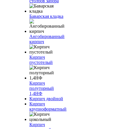
столбов забора
Баварская кладка
Ангобированный
кирпич
Кирпич
пустотелый
Кирпич
полуторный
1,4НФ
Кирпич двойной
Кирпич
крупноформатный
Кирпич