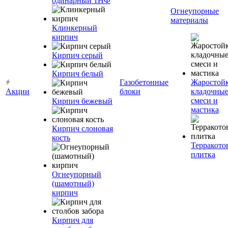
одинарный 1НФ
Огнеупорные
материалы
Клинкерный
кирпич
Кирпич серый
Кирпич белый
Газобетонные
Жаростой
Акции
блоки
кладочны
смеси и
Кирпич бежевый
мастика
Кирпич слоновая
кость
Терракото
плитка
Огнеупорный
(шамотный)
кирпич
Кирпич для