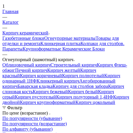
1
Главная
—
Каталог
—
Кирпич керамический
Газобетонные блоки
Огнеупорные материалы
Товары для
отделки и ремонта
Клинкерная плитка
Колпаки для столбов.
Парапеты
Крупноформатные Керамические Блоки
—
Огнеупорный (шамотный) кирпич
Облицовочный кирпич
Строительный кирпич
Кирпич Флеш-
обжиг
Печной кирпич
Кирпич желтый
Кирпич
красный
Кирпич коричневый
Кирпич полнотелый
Кирпич
одинарный 1НФ
Клинкерный кирпич
Ангобированный
кирпич
Баварская кладка
Кирпич для столбов забора
Кирпич
слоновая кость
Кирпич бежевый
Кирпич белый
Кирпич
серый
Кирпич пустотелый
Кирпич полуторный 1,4НФ
Кирпич
двойной
Кирпич крупноформатный
Кирпич цокольный
Фильтр
По цене (возрастание)
По популярности (убывание)
По популярности (возрастание)
По алфавиту (убывание)