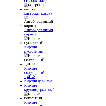
столбов забора
Баварская кладка
Ангобированный
кирпич
Кирпич
пустотелый
Кирпич
полуторный
1,4НФ
Кирпич двойной
Кирпич
крупноформатный
Кирпич