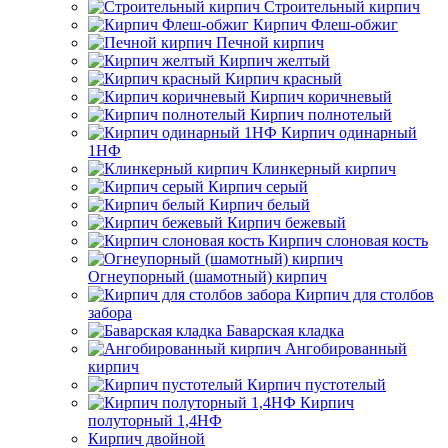
Строительный кирпич
Кирпич Флеш-обжиг
Печной кирпич
Кирпич желтый
Кирпич красный
Кирпич коричневый
Кирпич полнотелый
Кирпич одинарный
1НФ
Клинкерный кирпич
Кирпич серый
Кирпич белый
Кирпич бежевый
Кирпич слоновая кость
Огнеупорный (шамотный) кирпич
Кирпич для столбов
забора
Баварская кладка
Ангобированный
кирпич
Кирпич пустотелый
Кирпич
полуторный 1,4НФ
Кирпич двойной