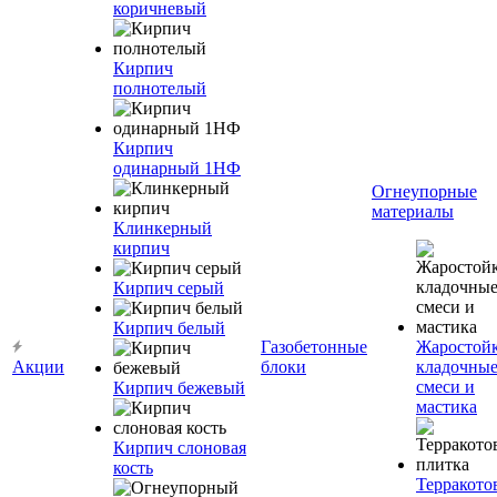
коричневый
Кирпич
полнотелый
Кирпич
одинарный 1НФ
Огнеупорные
материалы
Клинкерный
кирпич
Кирпич серый
Кирпич белый
Газобетонные
Жаростой
Акции
блоки
кладочны
смеси и
Кирпич бежевый
мастика
Кирпич слоновая
кость
Терракото