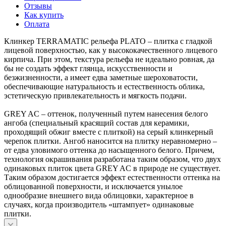
Отзывы
Как купить
Оплата
Клинкер TERRAMATIC рельефа PLATO – плитка с гладкой
лицевой поверхностью, как у высококачественного лицевого
кирпича. При этом, текстура рельефа не идеально ровная, да
бы не создать эффект глянца, искусственности и
безжизненности, а имеет едва заметные шероховатости,
обеспечивающие натуральность и естественность облика,
эстетическую привлекательность и мягкость подачи.
GREY AС – оттенок, полученный путем нанесения белого
ангоба (специальный красящий состав для керамики,
проходящий обжиг вместе с плиткой) на серый клинкерный
черепок плитки. Ангоб наносится на плитку неравномерно –
от едва уловимого оттенка до насыщенного белого. Причем,
технология окрашивания разработана таким образом, что двух
одинаковых плиток цвета GREY AС в природе не существует.
Таким образом достигается эффект естественности оттенка на
облицованной поверхности, и исключается унылое
однообразие внешнего вида облицовки, характерное в
случаях, когда производитель «штампует» одинаковые
плитки.