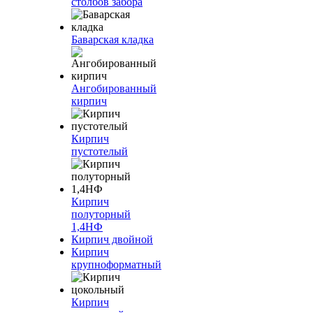
столбов забора
Баварская кладка
Ангобированный
кирпич
Кирпич
пустотелый
Кирпич
полуторный
1,4НФ
Кирпич двойной
Кирпич
крупноформатный
Кирпич