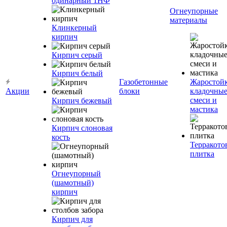
одинарный 1НФ
Огнеупорные
материалы
Клинкерный
кирпич
Кирпич серый
Кирпич белый
Газобетонные
Жаростой
Акции
блоки
кладочны
смеси и
Кирпич бежевый
мастика
Кирпич слоновая
кость
Терракото
плитка
Огнеупорный
(шамотный)
кирпич
Кирпич для