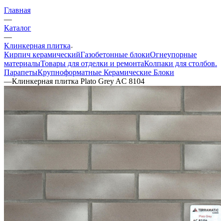
Главная
—
Каталог
—
Клинкерная плитка
Кирпич керамический
Газобетонные блоки
Огнеупорные
материалы
Товары для отделки и ремонта
Колпаки для столбов.
Парапеты
Крупноформатные Керамические Блоки
—
Клинкерная плитка Plato Grey AC 8104