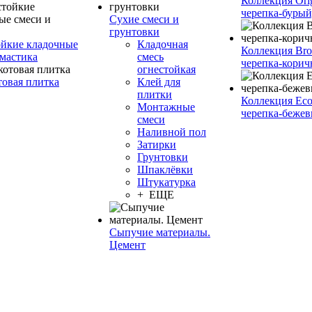
Коллекция Orig
черепка-бурый
Сухие смеси и
грунтовки
йкие кладочные
Кладочная
Коллекция Bro
 мастика
смесь
черепка-корич
огнестойкая
товая плитка
Клей для
плитки
Коллекция Eco
Монтажные
черепка-бежев
смеси
Наливной пол
Затирки
Грунтовки
Шпаклёвки
Штукатурка
+ ЕЩЕ
Сыпучие материалы.
Цемент