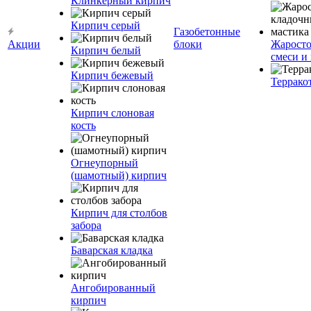
Клинкерный кирпич
Кирпич серый
Газобетонные
Акции
блоки
Жаросто
Кирпич белый
смеси и
Кирпич бежевый
Террако
Кирпич слоновая
кость
Огнеупорный
(шамотный) кирпич
Кирпич для столбов
забора
Баварская кладка
Ангобированный
кирпич