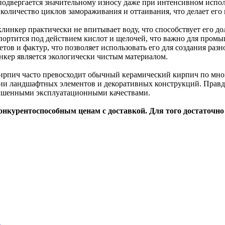
 подвергается значительному износу даже при интенсивном испо
оличество циклов замораживания и оттаивания, что делает его
линкер практически не впитывает воду, что способствует его до
портится под действием кислот и щелочей, что важно для промы
етов и фактур, что позволяет использовать его для создания ра
инкер является экологически чистым материалом.
рпич часто превосходит обычный керамический кирпич по мног
нии ландшафтных элементов и декоративных конструкций. Правд
овышенными эксплуатационными качествами.
онкурентоспособным ценам с доставкой. Для того достаточно 