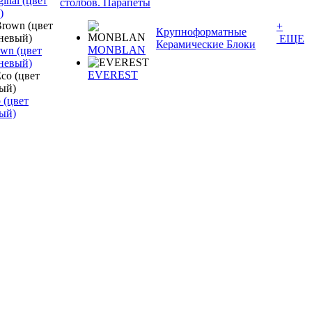
inal (цвет
столбов. Парапеты
)
+
Крупноформатные
ЕЩЕ
Керамические Блоки
MONBLAN
wn (цвет
невый)
EVEREST
 (цвет
ый)