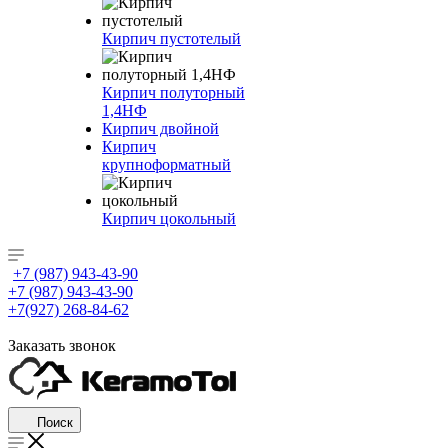
Кирпич пустотелый
Кирпич полуторный
1,4НФ
Кирпич двойной
Кирпич
крупноформатный
Кирпич цокольный
+7 (987) 943-43-90
+7 (987) 943-43-90
+7(927) 268-84-62
Заказать звонок
Поиск