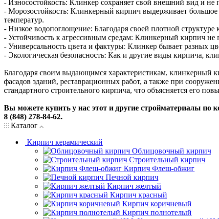
- Износостойкость: Клинкер сохраняет свой внешний вид и не
- Морозостойкость: Клинкерный кирпич выдерживает большое к
температур.
- Низкое водопоглощение: Благодаря своей плотной структуре к
- Устойчивость к агрессивным средам: Клинкерный кирпич не 
- Универсальность цвета и фактуры: Клинкер бывает разных цв
- Экологическая безопасность: Как и другие виды кирпича, кл
Благодаря своим выдающимся характеристикам, клинкерный ки
фасадов зданий, реставрационных работ, а также при сооруже
стандартного строительного кирпича, что объясняется его п
Вы можете купить у нас этот и другие стройматериалы по к
8 (848) 278-84-62.
Каталог
Кирпич керамический
Облицовочный кирпич
Строительный кирпич
Кирпич Флеш-обжиг
Печной кирпич
Кирпич желтый
Кирпич красный
Кирпич коричневый
Кирпич полнотелый