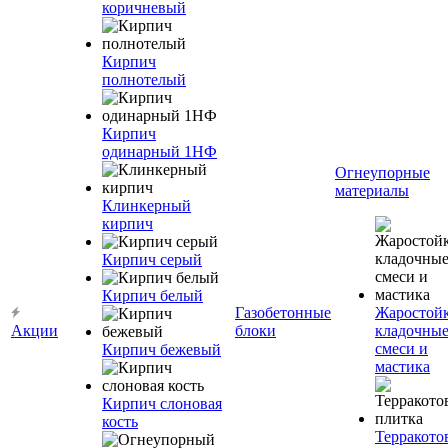
коричневый
Кирпич
полнотелый
Кирпич
одинарный 1НФ
Огнеупорные
материалы
Клинкерный
кирпич
Кирпич серый
Кирпич белый
Газобетонные
Жаростой
Акции
блоки
кладочны
смеси и
Кирпич бежевый
мастика
Кирпич слоновая
кость
Терракото