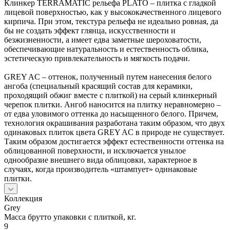
Клинкер TERRAMATIC рельефа PLATO – плитка с гладкой
лицевой поверхностью, как у высококачественного лицевого
кирпича. При этом, текстура рельефа не идеально ровная, да
бы не создать эффект глянца, искусственности и
безжизненности, а имеет едва заметные шероховатости,
обеспечивающие натуральность и естественность облика,
эстетическую привлекательность и мягкость подачи.
GREY AС – оттенок, полученный путем нанесения белого
ангоба (специальный красящий состав для керамики,
проходящий обжиг вместе с плиткой) на серый клинкерный
черепок плитки. Ангоб наносится на плитку неравномерно –
от едва уловимого оттенка до насыщенного белого. Причем,
технология окрашивания разработана таким образом, что двух
одинаковых плиток цвета GREY AС в природе не существует.
Таким образом достигается эффект естественности оттенка на
облицованной поверхности, и исключается унылое
однообразие внешнего вида облицовки, характерное в
случаях, когда производитель «штампует» одинаковые
плитки.
Коллекция
Grey
Масса брутто упаковки с плиткой, кг.
9