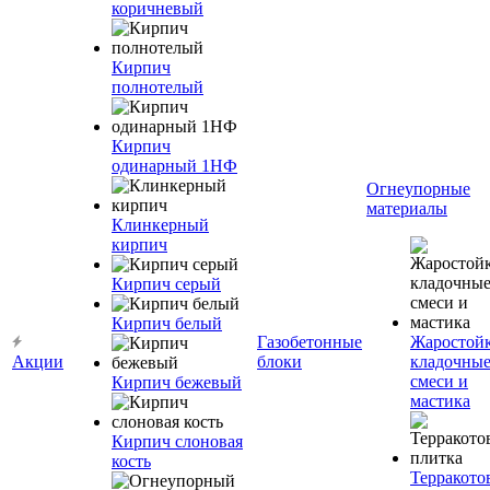
коричневый
Кирпич
полнотелый
Кирпич
одинарный 1НФ
Огнеупорные
материалы
Клинкерный
кирпич
Кирпич серый
Кирпич белый
Газобетонные
Жаростой
Акции
блоки
кладочны
смеси и
Кирпич бежевый
мастика
Кирпич слоновая
кость
Терракото