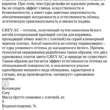
кирпича. При этом, текстура рельефа не идеально ровная, да
бы не создать эффект глянца, искусственности и
безжизненности, а имеет едва заметные шероховатости,
обеспечивающие натуральность и естественность облика,
эстетическую привлекательность и мягкость подачи.
GREY AС – оттенок, полученный путем нанесения белого
ангоба (специальный красящий состав для керамики,
проходящий обжиг вместе с плиткой) на серый клинкерный
черепок плитки. Ангоб наносится на плитку неравномерно –
от едва уловимого оттенка до насыщенного белого. Причем,
технология окрашивания разработана таким образом, что двух
одинаковых плиток цвета GREY AС в природе не существует.
Таким образом достигается эффект естественности оттенка на
облицованной поверхности, и исключается унылое
однообразие внешнего вида облицовки, характерное в
случаях, когда производитель «штампует» одинаковые
плитки.
Коллекция
Grey
Масса брутто упаковки с плиткой, кг.
9
Водопоглощение, %