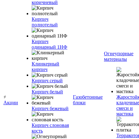
коричневый
Кирпич
полнотелый
Кирпич
одинарный 1НФ
Огнеупорные
материалы
Клинкерный
кирпич
Кирпич серый
Кирпич белый
Газобетонные
Жаростой
Акции
блоки
кладочны
смеси и
Кирпич бежевый
мастика
Кирпич слоновая
кость
Терракото