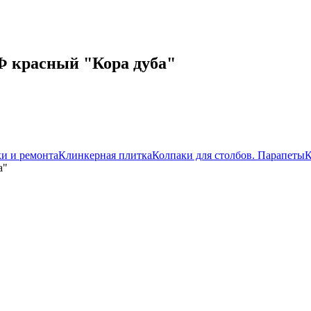
 красный "Кора дуба"
ки и ремонта
Клинкерная плитка
Колпаки для столбов. Парапеты
К
а"