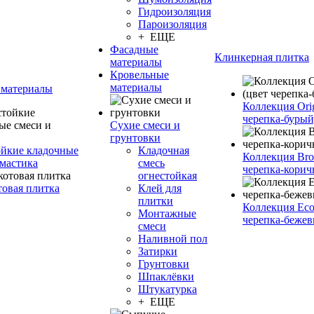
Гидроизоляция
Пароизоляция
+ ЕЩЕ
Фасадные
Клинкерная плитка
материалы
Кровельные
материалы
 материалы
Коллекция Orig
черепка-бурый
Сухие смеси и
грунтовки
йкие кладочные
Кладочная
Коллекция Bro
 мастика
смесь
черепка-корич
огнестойкая
товая плитка
Клей для
плитки
Коллекция Eco
Монтажные
черепка-бежев
смеси
Наливной пол
Затирки
Грунтовки
Шпаклёвки
Штукатурка
+ ЕЩЕ