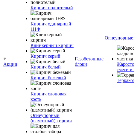
Кирпич полнотелый
Кирпич одинарный
1НФ
Огнеупорные
Клинкерный кирпич
Кирпич серый
Газобетонные
Акции
блоки
Жаросто
Кирпич белый
смеси и
Кирпич бежевый
Террако
Кирпич слоновая
кость
Огнеупорный
(шамотный) кирпич