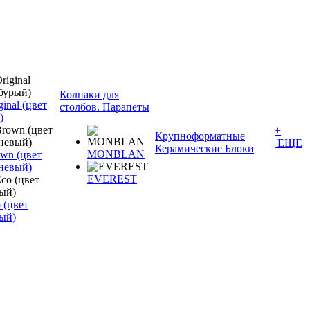
Колпаки для
inal (цвет
столбов. Парапеты
)
+
Крупноформатные
ЕЩЕ
Керамические Блоки
MONBLAN
wn (цвет
невый)
EVEREST
 (цвет
ый)