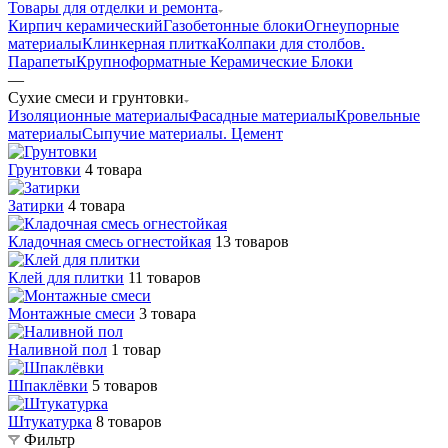
Товары для отделки и ремонта
Кирпич керамический
Газобетонные блоки
Огнеупорные
материалы
Клинкерная плитка
Колпаки для столбов.
Парапеты
Крупноформатные Керамические Блоки
—
Сухие смеси и грунтовки
Изоляционные материалы
Фасадные материалы
Кровельные
материалы
Сыпучие материалы. Цемент
Грунтовки
4 товара
Затирки
4 товара
Кладочная смесь огнестойкая
13 товаров
Клей для плитки
11 товаров
Монтажные смеси
3 товара
Наливной пол
1 товар
Шпаклёвки
5 товаров
Штукатурка
8 товаров
Фильтр