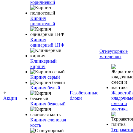
коричневый
Кирпич
полнотелый
Кирпич
одинарный 1НФ
Огнеупорные
материалы
Клинкерный
кирпич
Кирпич серый
Кирпич белый
Газобетонные
Жаростой
Акции
блоки
кладочны
смеси и
Кирпич бежевый
мастика
Кирпич слоновая
кость
Терракото