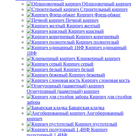
Облицовочный кирпич
Строительный кирпич
Кирпич Флеш-обжиг
Печной кирпич
Кирпич желтый
Кирпич красный
Кирпич коричневый
Кирпич полнотелый
Кирпич одинарный
1НФ
Клинкерный кирпич
Кирпич серый
Кирпич белый
Кирпич бежевый
Кирпич слоновая кость
Огнеупорный (шамотный) кирпич
Кирпич для столбов
забора
Баварская кладка
Ангобированный
кирпич
Кирпич пустотелый
Кирпич
полуторный 1,4НФ