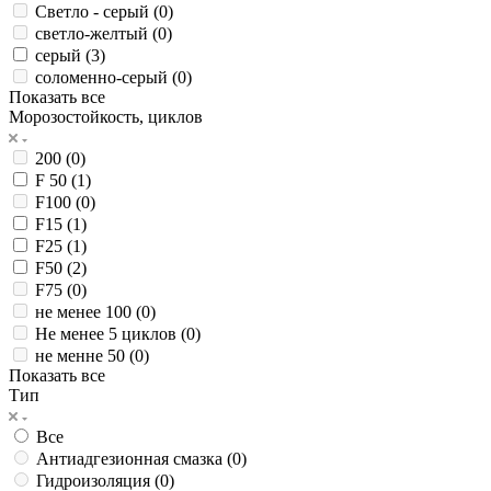
Светло - серый (
0
)
светло-желтый (
0
)
серый (
3
)
соломенно-серый (
0
)
Показать все
Морозостойкость, циклов
200 (
0
)
F 50 (
1
)
F100 (
0
)
F15 (
1
)
F25 (
1
)
F50 (
2
)
F75 (
0
)
не менее 100 (
0
)
Не менее 5 циклов (
0
)
не менне 50 (
0
)
Показать все
Тип
Все
Антиадгезионная смазка (
0
)
Гидроизоляция (
0
)