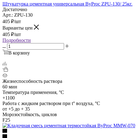
Штукатурка цементная универсальная ByProc ZPU-130/ 25кг.
Достаточно
Арт.: ZPU-130
405
₽
/шт
Варианты цен
405
₽
/шт
Подробности
В корзину
Жизнеспособность раствора
60 мин
Температура применения, °C
+1100
Работа с жидким раствором при t° воздуха, °C
от +5 до + 35
Морозостойкость, циклов
F25