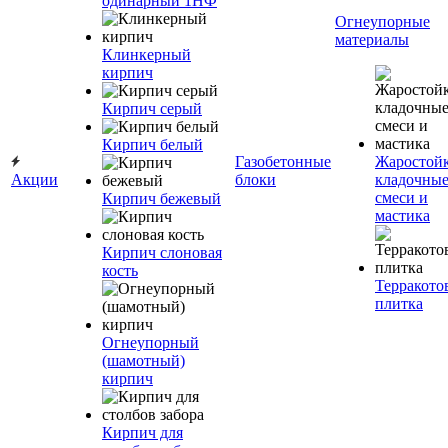
одинарный 1НФ
Огнеупорные
материалы
Клинкерный
кирпич
Кирпич серый
Кирпич белый
Газобетонные
Жаростой
Акции
блоки
кладочны
смеси и
Кирпич бежевый
мастика
Кирпич слоновая
кость
Терракото
плитка
Огнеупорный
(шамотный)
кирпич
Кирпич для