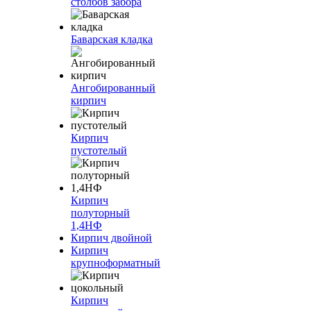
столбов забора
Баварская кладка
Ангобированный
кирпич
Кирпич
пустотелый
Кирпич
полуторный
1,4НФ
Кирпич двойной
Кирпич
крупноформатный
Кирпич