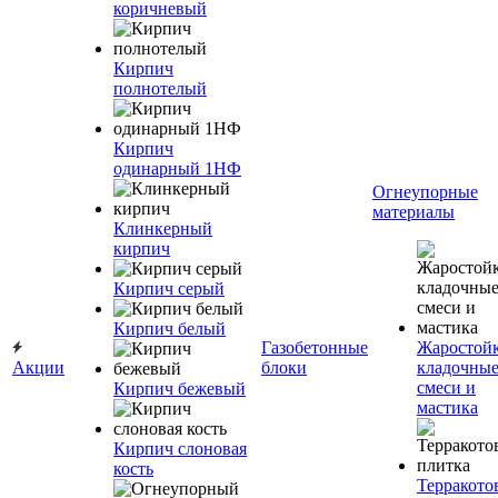
коричневый
Кирпич
полнотелый
Кирпич
одинарный 1НФ
Огнеупорные
материалы
Клинкерный
кирпич
Кирпич серый
Кирпич белый
Газобетонные
Жаростой
Акции
блоки
кладочны
смеси и
Кирпич бежевый
мастика
Кирпич слоновая
кость
Терракото