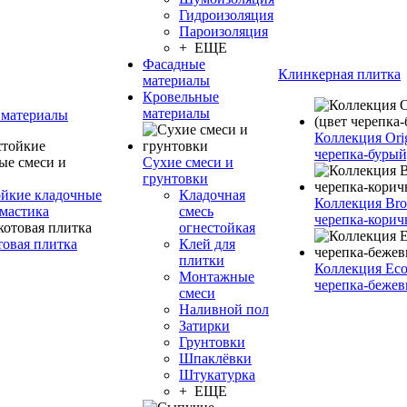
Гидроизоляция
Пароизоляция
+ ЕЩЕ
Фасадные
Клинкерная плитка
материалы
Кровельные
материалы
 материалы
Коллекция Orig
черепка-бурый
Сухие смеси и
грунтовки
йкие кладочные
Кладочная
Коллекция Bro
 мастика
смесь
черепка-корич
огнестойкая
товая плитка
Клей для
плитки
Коллекция Eco
Монтажные
черепка-бежев
смеси
Наливной пол
Затирки
Грунтовки
Шпаклёвки
Штукатурка
+ ЕЩЕ