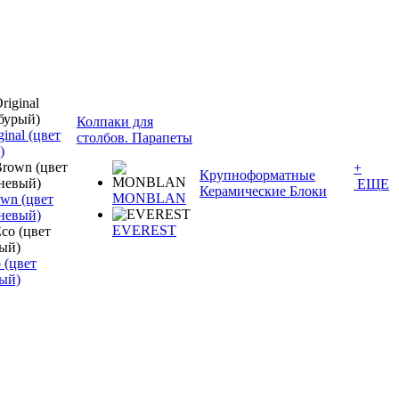
Колпаки для
inal (цвет
столбов. Парапеты
)
+
Крупноформатные
ЕЩЕ
Керамические Блоки
MONBLAN
wn (цвет
невый)
EVEREST
 (цвет
ый)