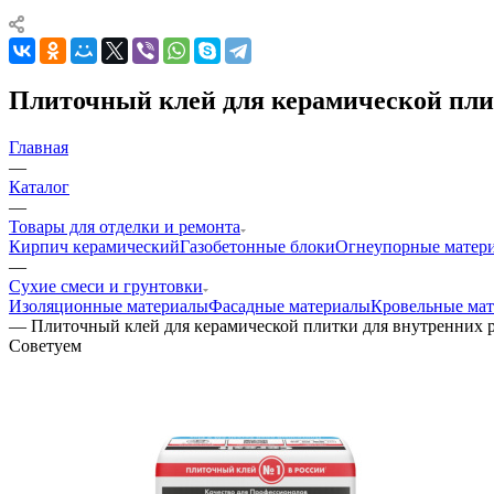
Плиточный клей для керамической плит
Главная
—
Каталог
—
Товары для отделки и ремонта
Кирпич керамический
Газобетонные блоки
Огнеупорные матер
—
Сухие смеси и грунтовки
Изоляционные материалы
Фасадные материалы
Кровельные ма
—
Плиточный клей для керамической плитки для внутренних р
Советуем