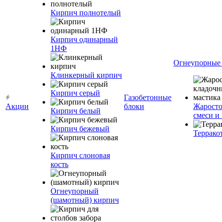
Кирпич полнотелый
Кирпич одинарный
1НФ
Огнеупорные
Клинкерный кирпич
Кирпич серый
Газобетонные
Акции
блоки
Жаросто
Кирпич белый
смеси и
Кирпич бежевый
Террако
Кирпич слоновая
кость
Огнеупорный
(шамотный) кирпич