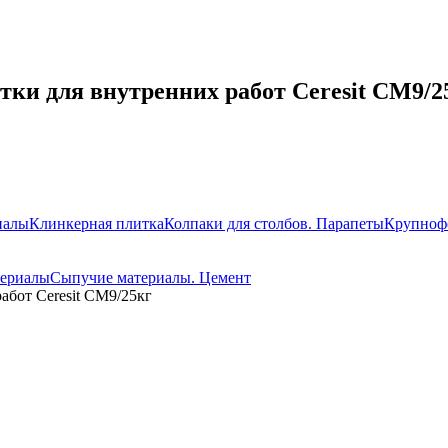
ки для внутренних работ Ceresit CM9/2
иалы
Клинкерная плитка
Колпаки для столбов. Парапеты
Крупноф
териалы
Сыпучие материалы. Цемент
абот Ceresit CM9/25кг