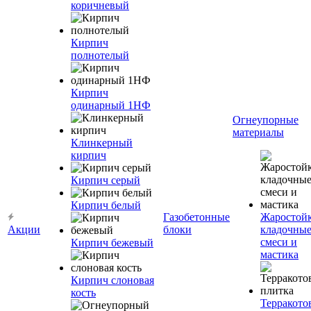
коричневый
Кирпич
полнотелый
Кирпич
одинарный 1НФ
Огнеупорные
материалы
Клинкерный
кирпич
Кирпич серый
Кирпич белый
Газобетонные
Жаростой
Акции
блоки
кладочны
смеси и
Кирпич бежевый
мастика
Кирпич слоновая
кость
Терракото