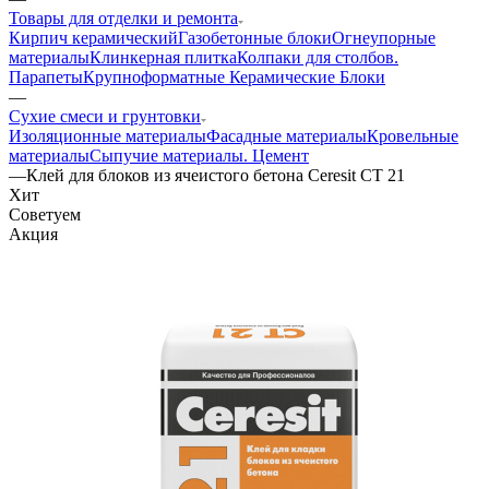
Товары для отделки и ремонта
Кирпич керамический
Газобетонные блоки
Огнеупорные
материалы
Клинкерная плитка
Колпаки для столбов.
Парапеты
Крупноформатные Керамические Блоки
—
Сухие смеси и грунтовки
Изоляционные материалы
Фасадные материалы
Кровельные
материалы
Сыпучие материалы. Цемент
—
Клей для блоков из ячеистого бетона Ceresit CT 21
Хит
Советуем
Акция