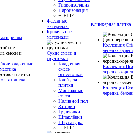
Гидроизоляция
Пароизоляция
+ ЕЩЕ
Фасадные
Клинкерная плитка
материалы
Кровельные
материалы
 материалы
Коллекция Orig
черепка-бурый
Сухие смеси и
грунтовки
йкие кладочные
Кладочная
Коллекция Bro
 мастика
смесь
черепка-корич
огнестойкая
товая плитка
Клей для
плитки
Коллекция Eco
Монтажные
черепка-бежев
смеси
Наливной пол
Затирки
Грунтовки
Шпаклёвки
Штукатурка
+ ЕЩЕ