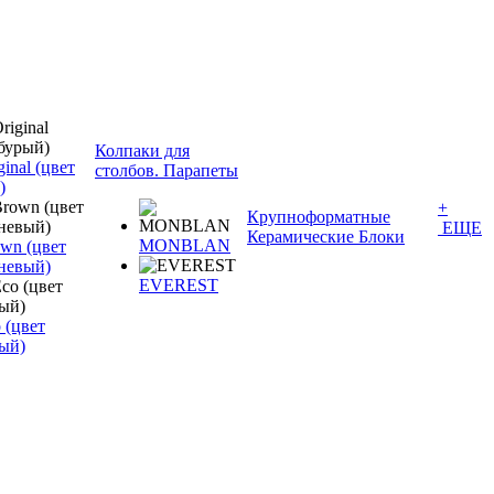
Колпаки для
inal (цвет
столбов. Парапеты
)
+
Крупноформатные
ЕЩЕ
Керамические Блоки
MONBLAN
wn (цвет
невый)
EVEREST
 (цвет
ый)