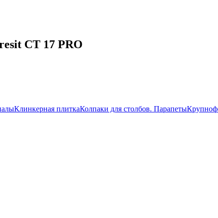
resit CT 17 PRO
иалы
Клинкерная плитка
Колпаки для столбов. Парапеты
Крупноф