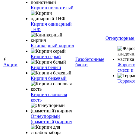
Кирпич полнотелый
Кирпич одинарный
1НФ
Огнеупорные
Клинкерный кирпич
Кирпич серый
Газобетонные
Акции
блоки
Жаросто
Кирпич белый
смеси и
Кирпич бежевый
Террако
Кирпич слоновая
кость
Огнеупорный
(шамотный) кирпич