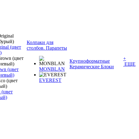
Колпаки для
inal (цвет
столбов. Парапеты
)
+
Крупноформатные
ЕЩЕ
Керамические Блоки
MONBLAN
wn (цвет
невый)
EVEREST
 (цвет
ый)