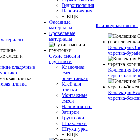
Гидроизоляция
Пароизоляция
+ ЕЩЕ
Фасадные
Клинкерная плитка
материалы
Кровельные
материалы
 материалы
Коллекция Orig
черепка-бурый
Сухие смеси и
грунтовки
йкие кладочные
Кладочная
Коллекция Bro
 мастика
смесь
черепка-корич
огнестойкая
товая плитка
Клей для
плитки
Коллекция Eco
Монтажные
черепка-бежев
смеси
Наливной пол
Затирки
Грунтовки
Шпаклёвки
Штукатурка
+ ЕЩЕ