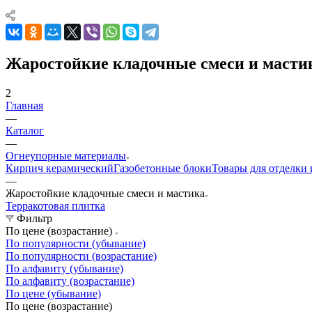
Жаростойкие кладочные смеси и масти
2
Главная
—
Каталог
—
Огнеупорные материалы
Кирпич керамический
Газобетонные блоки
Товары для отделки 
—
Жаростойкие кладочные смеси и мастика
Терракотовая плитка
Фильтр
По цене (возрастание)
По популярности (убывание)
По популярности (возрастание)
По алфавиту (убывание)
По алфавиту (возрастание)
По цене (убывание)
По цене (возрастание)