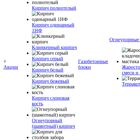
Кирпич полнотелый
Кирпич одинарный
1НФ
Огнеупорные
Клинкерный кирпич
Кирпич серый
Газобетонные
Акции
блоки
Жаросто
Кирпич белый
смеси и
Кирпич бежевый
Террако
Кирпич слоновая
кость
Огнеупорный
(шамотный) кирпич