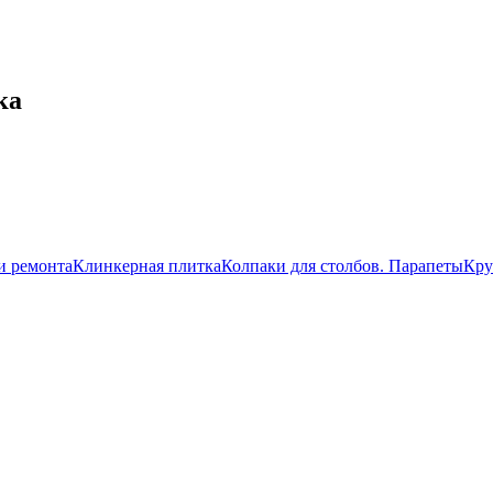
ка
и ремонта
Клинкерная плитка
Колпаки для столбов. Парапеты
Кру