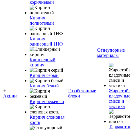
коричневый
Кирпич
полнотелый
Кирпич
одинарный 1НФ
Огнеупорные
материалы
Клинкерный
кирпич
Кирпич серый
Кирпич белый
Газобетонные
Жаростой
Акции
блоки
кладочны
смеси и
Кирпич бежевый
мастика
Кирпич слоновая
кость
Терракото