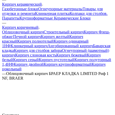
Кирпич керамический
Газобетонные блоки
Огнеупорные материалы
Товары для
отделки и ремонта
Клинкерная плитка
Колпаки для столбов.
Парапеты
Крупноформатные Керамические Блоки
—
Кирпич коричневый
Облицовочный кирпич
Строительный кирпич
Кирпич Флеш-
обжиг
Печной кирпич
Кирпич желтый
Кирпич
красный
Кирпич полнотелый
Кирпич одинарный
1НФ
Клинкерный кирпич
Ангобированный кирпич
Баварская
кладка
Кирпич для столбов забора
Огнеупорный (шамотный)
кирпич
Кирпич слоновая кость
Кирпич бежевый
Кирпич
белый
Кирпич серый
Кирпич пустотелый
Кирпич полуторный
1,4НФ
Кирпич двойной
Кирпич крупноформатный
Кирпич
цокольный
—
Облицовочный кирпич БРАЕР КЛАДКА LIMITED Риф 1
NF, BRAER