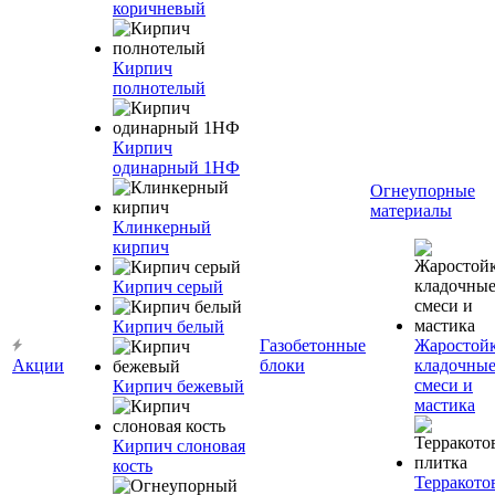
коричневый
Кирпич
полнотелый
Кирпич
одинарный 1НФ
Огнеупорные
материалы
Клинкерный
кирпич
Кирпич серый
Кирпич белый
Газобетонные
Жаростой
Акции
блоки
кладочны
смеси и
Кирпич бежевый
мастика
Кирпич слоновая
кость
Терракото