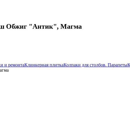
ш Обжиг "Антик", Магма
ки и ремонта
Клинкерная плитка
Колпаки для столбов. Парапеты
К
агма