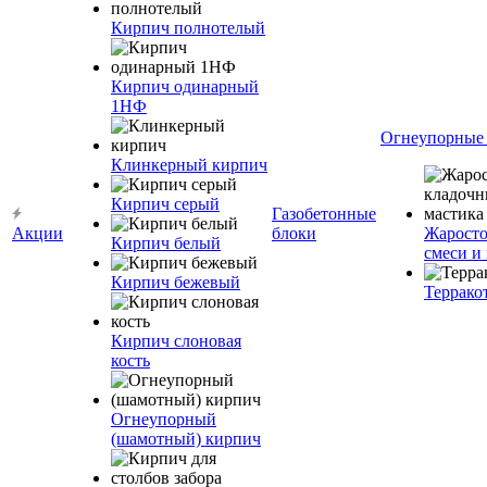
Кирпич полнотелый
Кирпич одинарный
1НФ
Огнеупорные
Клинкерный кирпич
Кирпич серый
Газобетонные
Акции
блоки
Жаросто
Кирпич белый
смеси и
Кирпич бежевый
Террако
Кирпич слоновая
кость
Огнеупорный
(шамотный) кирпич