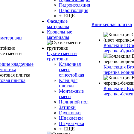
Гидроизоляция
Пароизоляция
+ ЕЩЕ
Фасадные
Клинкерная плитка
материалы
Кровельные
материалы
 материалы
Коллекция Orig
черепка-бурый
Сухие смеси и
грунтовки
йкие кладочные
Кладочная
Коллекция Bro
 мастика
смесь
черепка-корич
огнестойкая
товая плитка
Клей для
плитки
Коллекция Eco
Монтажные
черепка-бежев
смеси
Наливной пол
Затирки
Грунтовки
Шпаклёвки
Штукатурка
+ ЕЩЕ