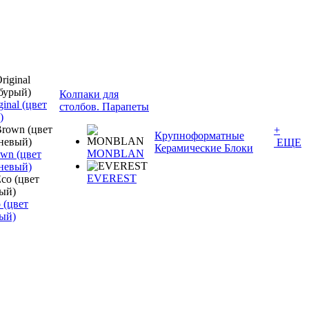
Колпаки для
inal (цвет
столбов. Парапеты
)
+
Крупноформатные
ЕЩЕ
Керамические Блоки
MONBLAN
wn (цвет
невый)
EVEREST
 (цвет
ый)