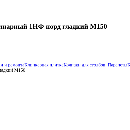
инарный 1НФ норд гладкий М150
ки и ремонта
Клинкерная плитка
Колпаки для столбов. Парапеты
К
ладкий М150