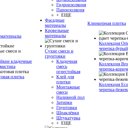
Гидроизоляция
Пароизоляция
+ ЕЩЕ
Фасадные
Клинкерная плитка
материалы
Кровельные
материалы
 материалы
Коллекция Orig
черепка-бурый
Сухие смеси и
грунтовки
йкие кладочные
Кладочная
Коллекция Bro
 мастика
смесь
черепка-корич
огнестойкая
товая плитка
Клей для
плитки
Коллекция Eco
Монтажные
черепка-бежев
смеси
Наливной пол
Затирки
Грунтовки
Шпаклёвки
Штукатурка
+ ЕЩЕ