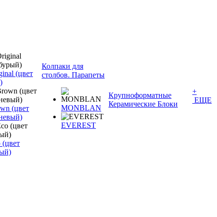
Колпаки для
inal (цвет
столбов. Парапеты
)
+
Крупноформатные
ЕЩЕ
Керамические Блоки
MONBLAN
wn (цвет
невый)
EVEREST
 (цвет
ый)