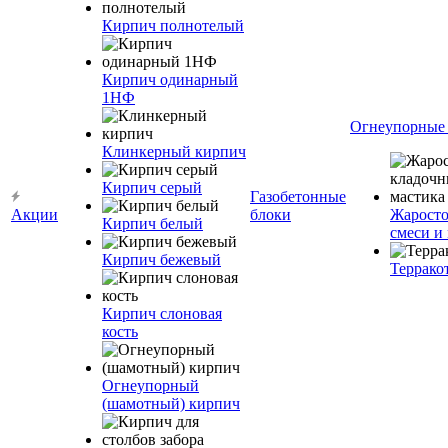
Кирпич полнотелый
Кирпич одинарный
1НФ
Огнеупорные
Клинкерный кирпич
Кирпич серый
Газобетонные
Акции
блоки
Жаросто
Кирпич белый
смеси и
Кирпич бежевый
Террако
Кирпич слоновая
кость
Огнеупорный
(шамотный) кирпич