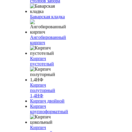
столбов забора
Баварская кладка
Ангобированный
кирпич
Кирпич
пустотелый
Кирпич
полуторный
1,4НФ
Кирпич двойной
Кирпич
крупноформатный
Кирпич