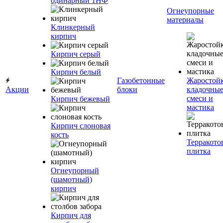
одинарный 1НФ
Огнеупорные
материалы
Клинкерный
кирпич
Кирпич серый
Кирпич белый
Газобетонные
Жаростой
Акции
блоки
кладочны
смеси и
Кирпич бежевый
мастика
Кирпич слоновая
кость
Терракото
плитка
Огнеупорный
(шамотный)
кирпич
Кирпич для