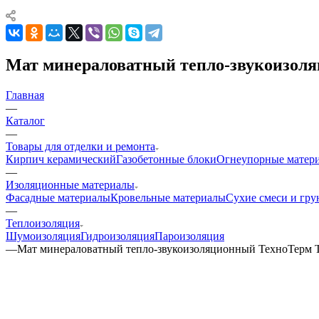
Мат минераловатный тепло-звукоизоляц
Главная
—
Каталог
—
Товары для отделки и ремонта
Кирпич керамический
Газобетонные блоки
Огнеупорные матер
—
Изоляционные материалы
Фасадные материалы
Кровельные материалы
Сухие смеси и гру
—
Теплоизоляция
Шумоизоляция
Гидроизоляция
Пароизоляция
—
Мат минераловатный тепло-звукоизоляционный ТехноТерм TR