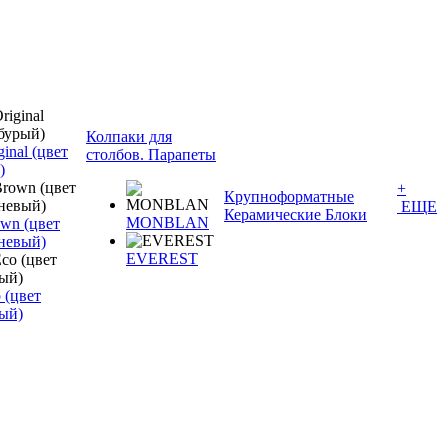
Колпаки для
inal (цвет
столбов. Парапеты
)
+
Крупноформатные
ЕЩЕ
Керамические Блоки
MONBLAN
wn (цвет
невый)
EVEREST
 (цвет
ый)