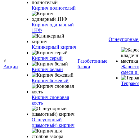
Кирпич полнотелый
Кирпич одинарный
1НФ
Огнеупорные
Клинкерный кирпич
Кирпич серый
Газобетонные
Акции
блоки
Жаросто
Кирпич белый
смеси и
Кирпич бежевый
Террако
Кирпич слоновая
кость
Огнеупорный
(шамотный) кирпич