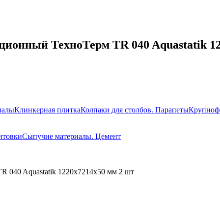
ионный ТехноТерм TR 040 Aquastatik 12
иалы
Клинкерная плитка
Колпаки для столбов. Парапеты
Крупноф
нтовки
Сыпучие материалы. Цемент
 040 Aquastatik 1220х7214х50 мм 2 шт