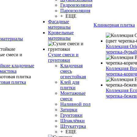
Гидроизоляция
Пароизоляция
+ ЕЩЕ
Фасадные
Клинкерная плитка
материалы
Кровельные
материалы
 материалы
Коллекция Orig
черепка-бурый
Сухие смеси и
грунтовки
йкие кладочные
Кладочная
Коллекция Bro
 мастика
смесь
черепка-корич
огнестойкая
товая плитка
Клей для
плитки
Коллекция Eco
Монтажные
черепка-бежев
смеси
Наливной пол
Затирки
Грунтовки
Шпаклёвки
Штукатурка
+ ЕЩЕ