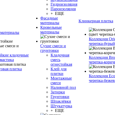
Гидроизоляция
Пароизоляция
+ ЕЩЕ
Фасадные
Клинкерная плитка
материалы
Кровельные
материалы
 материалы
Коллекция Orig
черепка-бурый
Сухие смеси и
грунтовки
йкие кладочные
Кладочная
Коллекция Bro
 мастика
смесь
черепка-корич
огнестойкая
товая плитка
Клей для
плитки
Коллекция Eco
Монтажные
черепка-бежев
смеси
Наливной пол
Затирки
Грунтовки
Шпаклёвки
Штукатурка
+ ЕЩЕ