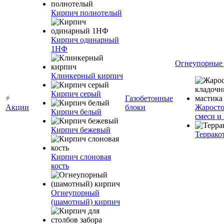
Кирпич полнотелый
Кирпич одинарный
1НФ
Огнеупорные
Клинкерный кирпич
Кирпич серый
Газобетонные
Акции
блоки
Жаросто
Кирпич белый
смеси и
Кирпич бежевый
Террако
Кирпич слоновая
кость
Огнеупорный
(шамотный) кирпич