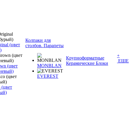
Колпаки для
inal (цвет
столбов. Парапеты
)
+
Крупноформатные
ЕЩЕ
Керамические Блоки
MONBLAN
wn (цвет
невый)
EVEREST
 (цвет
ый)