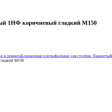
ый 1НФ коричневый гладкий М150
ки и ремонта
Клинкерная плитка
Колпаки для столбов. Парапеты
К
гладкий М150