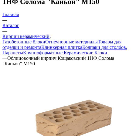
1НФ Солома "Каньон" М150
Главная
—
Каталог
—
Кирпич керамический
Газобетонные блоки
Огнеупорные материалы
Товары для
отделки и ремонта
Клинкерная плитка
Колпаки для столбов.
Парапеты
Крупноформатные Керамические Блоки
—
Облицовочный кирпич Кощаковский 1НФ Солома
"Каньон" М150