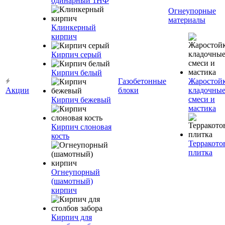
одинарный 1НФ
Огнеупорные
материалы
Клинкерный
кирпич
Кирпич серый
Кирпич белый
Газобетонные
Жаростой
Акции
блоки
кладочны
смеси и
Кирпич бежевый
мастика
Кирпич слоновая
кость
Терракото
плитка
Огнеупорный
(шамотный)
кирпич
Кирпич для