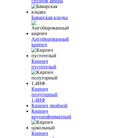
столбов забора
Баварская кладка
Ангобированный
кирпич
Кирпич
пустотелый
Кирпич
полуторный
1,4НФ
Кирпич двойной
Кирпич
крупноформатный
Кирпич