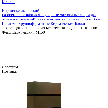
Каталог
—
Кирпич керамический
Газобетонные блоки
Огнеупорные материалы
Товары для
отделки и ремонта
Клинкерная плитка
Колпаки для столбов.
Парапеты
Крупноформатные Керамические Блоки
—
Облицовочный кирпич Белебеевский одинарный 1НФ
Флеш Дарк гладкий М150
Советуем
Новинка