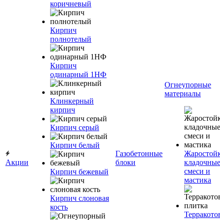
коричневый
Кирпич
полнотелый
Кирпич
одинарный 1НФ
Огнеупорные
материалы
Клинкерный
кирпич
Кирпич серый
Кирпич белый
Газобетонные
Жаростой
Акции
блоки
кладочны
смеси и
Кирпич бежевый
мастика
Кирпич слоновая
кость
Терракото