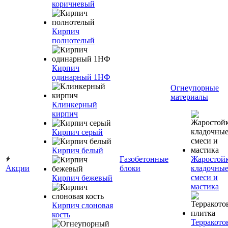
коричневый
Кирпич
полнотелый
Кирпич
одинарный 1НФ
Огнеупорные
материалы
Клинкерный
кирпич
Кирпич серый
Кирпич белый
Газобетонные
Жаростой
Акции
блоки
кладочны
смеси и
Кирпич бежевый
мастика
Кирпич слоновая
кость
Терракото